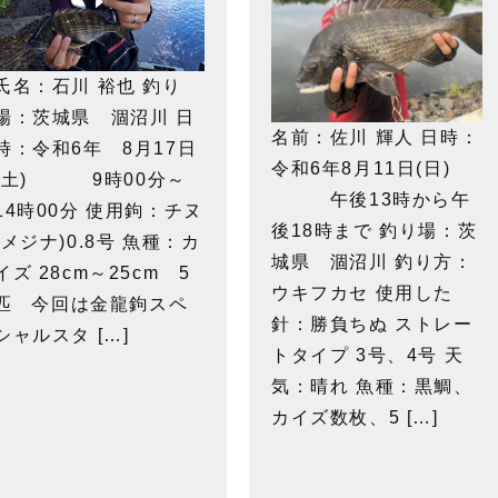
氏名：石川 裕也 釣り
場：茨城県 涸沼川 日
名前：佐川 輝人 日時：
時：令和6年 8月17日
令和6年8月11日(日)
(土) 9時00分～
午後13時から午
14時00分 使用鉤：チヌ
後18時まで 釣り場：茨
(メジナ)0.8号 魚種：カ
城県 涸沼川 釣り方：
イズ 28cm～25cm 5
ウキフカセ 使用した
匹 今回は金龍鉤スペ
針：勝負ちぬ ストレー
シャルスタ […]
トタイプ 3号、4号 天
気：晴れ 魚種：黒鯛、
カイズ数枚、5 […]