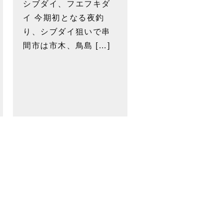
シブダイ、フエフキダ
イ 今期初となる夜釣
り、シブダイ狙いで串
間市は市木、鳥島 […]