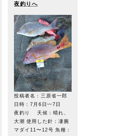
夜釣りへ
投稿者名：三原省一郎
日時：7月6日〰️7日
夜釣り 天候：晴れ、
大潮 使用した針：凄腕
マダイ11〜12号 魚種：