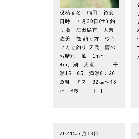
投稿者名：稲田 裕俊
日時：７月20日(土) 釣
り場：江田島市 大奈
佐美 筏 釣り方：ウキ
フカセ釣り 天候：雨の
ち晴れ、風 1m〜
4m、潮 大潮 干
潮15：05、満潮8：20
魚種：チヌ 32㎝〜46
㎝ 8枚 […]
2024年7月18日