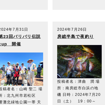
2024年7月31日
2024年7月26日
第23回バリバリ伝説
房総半島で夜釣り
cup 開催
投稿者名：津曲 潤 場
所：南房総市白浜の地
投稿者名：山崎 聖二 場
磯 日時：2024年7月20
所：北九州市若松区
日（土） 19：00～
響灘北緑地公園一帯 天