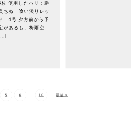
3枚 使用したハリ：勝
負ちぬ 喰い渋りレッ
ド 4号 夕方前から予
定があるも、梅雨空
[…]
5
6
...
10
...
最後 »