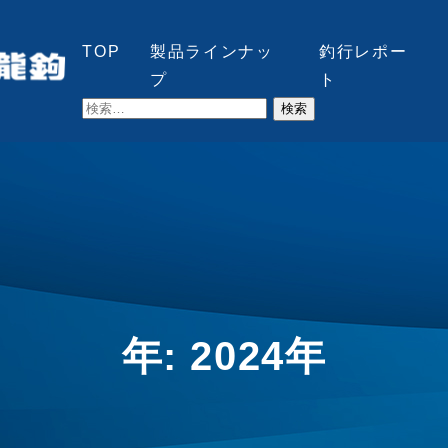
TOP
製品ラインナッ
釣行レポー
プ
ト
検
索:
年:
2024年