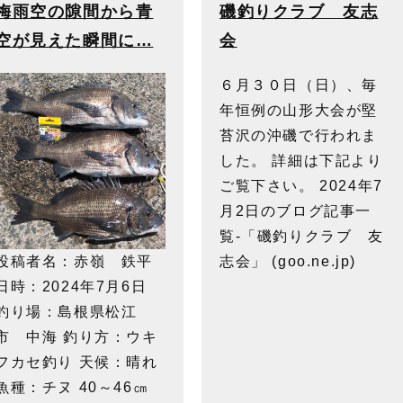
梅雨空の隙間から青
磯釣りクラブ 友志
空が見えた瞬間に…
会
６月３０日（日）、毎
年恒例の山形大会が堅
苔沢の沖磯で行われま
した。 詳細は下記より
ご覧下さい。 2024年7
月2日のブログ記事一
覧-「磯釣りクラブ 友
志会」 (goo.ne.jp)
投稿者名：赤嶺 鉄平
日時：2024年7月6日
釣り場：島根県松江
市 中海 釣り方：ウキ
フカセ釣り 天候：晴れ
魚種：チヌ 40～46㎝