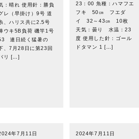
23：00 魚種：ハマフエ
気：晴れ 使用針：勝負
フキ 50㎝ フエダ
グレ（早掛け）9号 道
イ 32～43㎝ 10枚
糸、ハリス共に2.5号
天気：曇り 水温：23
棒ウキ5B負荷 磯竿1号
度 使用した針：ゴール
53 連日続く猛暑の
ドタマン 1 […]
下、7月28日に第23回
バリ […]
2024年7月11日
2024年7月11日