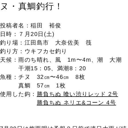
ヌ・真鯛釣行！
投稿者名：
稲田 裕俊
日時：７月20日(土)
釣り場：江田島市 大奈佐美 筏
釣り方：ウキフカセ釣り
天候：雨のち晴れ、
風 1m〜4m、潮 大潮
干潮15：05、
満潮8：20
魚種：チヌ 32㎝〜46㎝ 8枚
真鯛 57㎝ 1枚
使用した鈎：
勝負ちぬ 喰い渋りレッド 2号
勝負ちぬ ネリエ&コーン 4号