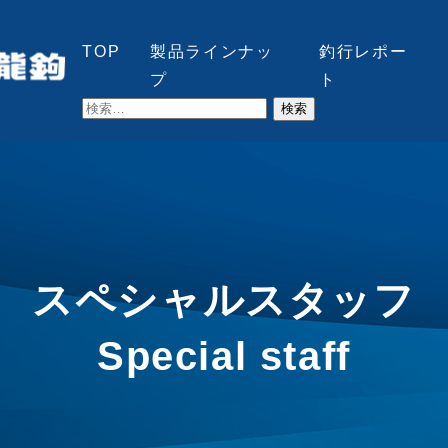
TOP
製品ラインナッ
釣行レポー
プ
ト
検
索:
スペシャルスタッフ
Special staff