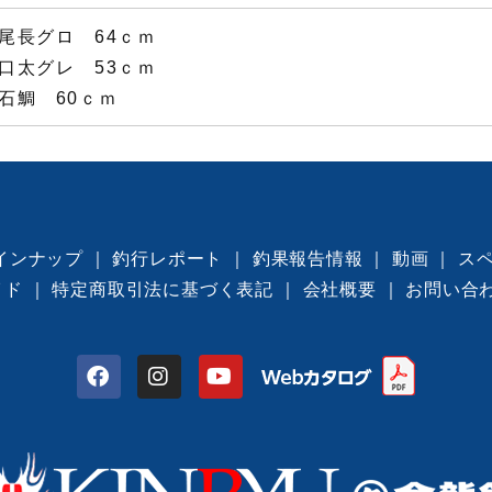
尾長グロ 64ｃｍ
口太グレ 53ｃｍ
石鯛 60ｃｍ
インナップ
｜
釣行レポート
｜
釣果報告情報
｜
動画
｜
ス
イド
｜
特定商取引法に基づく表記
｜
会社概要
｜
お問い合