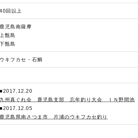
40回以上
鹿児島南薩摩
上甑島
下甑島
ウキフカセ・石鯛
■2017.12.20
九州真ぐれ会 鹿児島支部 忘年釣り大会 ＩＮ野間池
■2017.12.05
鹿児島県南さつま市 片浦のウキフカセ釣り