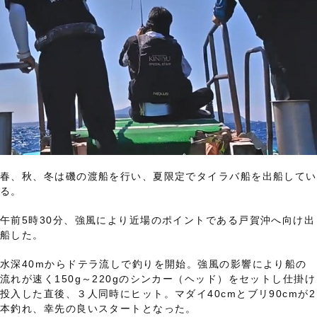
春、秋、冬は磯の渡船を行い、夏限定でタイラバ船を出船してい
る。
午前5時30分、強風により近場のポイントである戸賀沖へ向け出
船した。
水深40mからドテラ流しで釣りを開始。強風の影響により船の
流れが速く150g～220gのシンカー（ヘッド）をセットし仕掛け
投入した直後、３人同時にヒット。マダイ40cmとブリ90cmが2
本釣れ、幸先の良いスタートとなった。