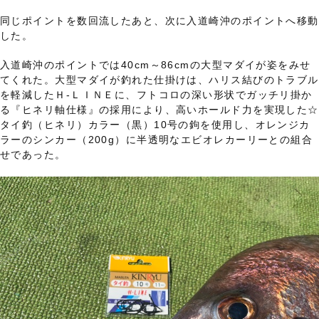
同じポイントを数回流したあと、次に入道崎沖のポイントへ移動
した。
入道崎沖のポイントでは40cm～86cmの大型マダイが姿をみせ
てくれた。大型マダイが釣れた仕掛けは、ハリス結びのトラブル
を軽減したＨ-ＬＩＮＥに、フトコロの深い形状でガッチリ掛か
る『ヒネリ軸仕様』の採用により、高いホールド力を実現した☆
タイ釣（ヒネリ）カラー（黒）10号の鉤を使用し、オレンジカ
ラーのシンカー（200g）に半透明なエビオレカーリーとの組合
せであった。