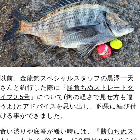
以前、金龍鉤スペシャルスタッフの黒澤一天
さんと釣行した際に『
勝負ちぬストレートタ
イプ0.5号
』について(鉤の軽さで見せ方も違
うよ)とアドバイスを思い出し、釣果に結び付
ける事ができました。
食い渋りや底潮が緩い時には、『
勝負ちぬス