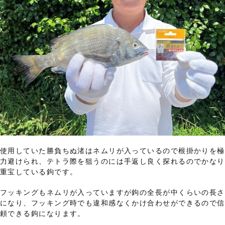
使用していた勝負ちぬ渚はネムリが入っているので根掛かりを極
力避けられ、テトラ際を狙うのには手返し良く探れるのでかなり
重宝している鉤です。
フッキングもネムリが入っていますが鉤の全長が中くらいの長さ
になり、フッキング時でも違和感なくかけ合わせができるので信
頼できる鉤になります。