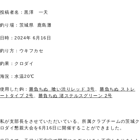
投稿者名：黒澤 一天
釣り場：茨城県 鹿島灘
日時：2024年 6月16日
釣り方：ウキフカセ
釣果：クロダイ
海況：水温20℃
使用した鉤：
勝負ちぬ 喰い渋りレッド 3号
、
勝負ちぬ ストレ
ートタイプ 2号
、
勝負ちぬ 渚ステルスグリーン 2号
私が支部長をさせていただいている、所属クラブチームの茨城ク
ロダイ懇親大会を6月16日に開催することができました。