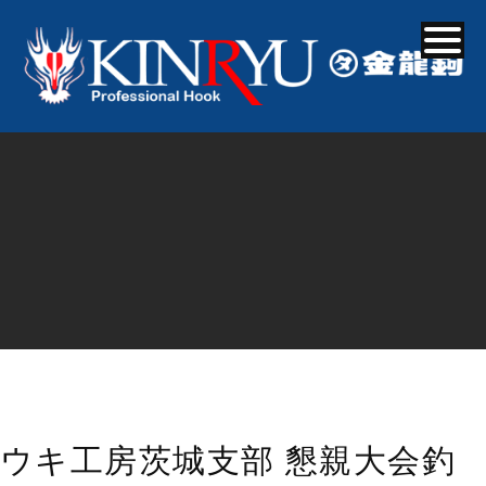
ウキ工房茨城支部 懇親大会釣